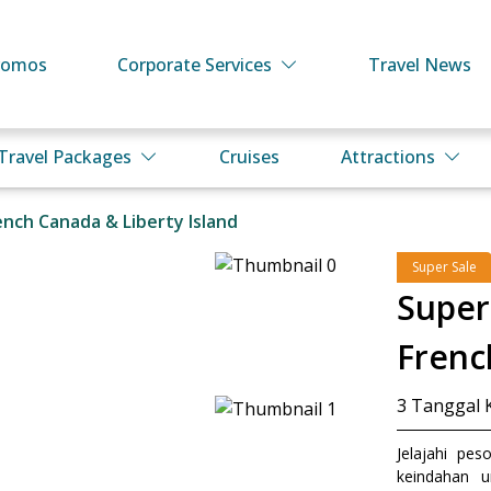
romos
Corporate Services
Travel News
Travel Packages
Cruises
Attractions
nch Canada & Liberty Island
Super Sale
Super
Frenc
3
Tanggal 
Jelajahi pes
keindahan u