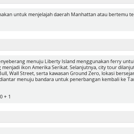
unakan untuk menjelajah daerah Manhattan atau bertemu t
 menyeberang menuju Liberty Island menggunakan ferry un
 menjadi ikon Amerika Serikat. Selanjutnya, city tour dilan
 Bull, Wall Street, serta kawasan Ground Zero, lokasi bersej
iantar menuju bandara untuk penerbangan kembali ke Tana
0 + 1