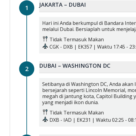
JAKARTA – DUBAI
1
Hari ini Anda berkumpul di Bandara Int
melalui Dubai. Bersiaplah untuk menjela
Tidak Termasuk Makan
CGK
-
DXB
|
EK357
| Waktu
17:45
-
23
DUBAI – WASHINGTON DC
2
Setibanya di Washington DC, Anda akan l
bersejarah seperti Lincoln Memorial, 
megah di jantung kota, Capitol Building 
yang menjadi ikon dunia.
Tidak Termasuk Makan
DXB
-
IAD
|
EK231
| Waktu
02:25
-
08: