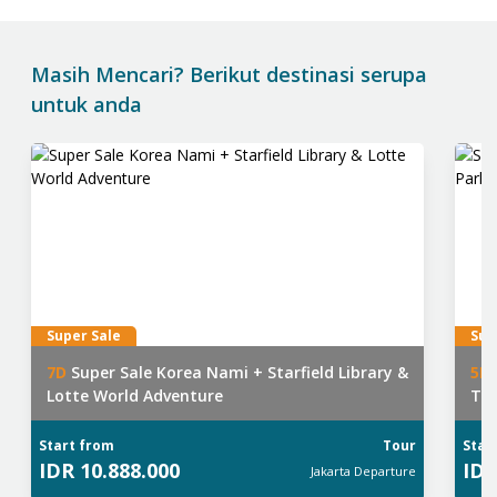
Masih Mencari? Berikut destinasi serupa
untuk anda
Super Sale
Sup
7
D
Super Sale Korea Nami + Starfield Library &
5
D
Lotte World Adventure
Th
Start from
Tour
Star
IDR
10.888.000
ID
Jakarta
Departure