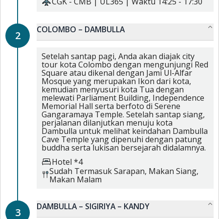
CGK
-
CMB
|
UL365
| Waktu
14:25
-
17:30
COLOMBO – DAMBULLA
2
Setelah santap pagi, Anda akan diajak city
tour kota Colombo dengan mengunjungi Red
Square atau dikenal dengan Jami Ul-Alfar
Mosque yang merupakan Ikon dari kota,
kemudian menyusuri kota Tua dengan
melewati Parliament Building, Independence
Memorial Hall serta berfoto di Serene
Gangaramaya Temple. Setelah santap siang,
perjalanan dilanjutkan menuju kota
Dambulla untuk melihat keindahan Dambulla
Cave Temple yang dipenuhi dengan patung
buddha serta lukisan bersejarah didalamnya.
Hotel *4
Sudah Termasuk
Sarapan,
Makan Siang,
Makan Malam
DAMBULLA – SIGIRIYA – KANDY
3