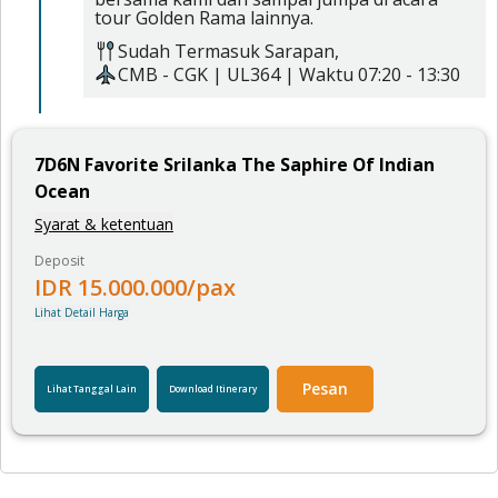
tour Golden Rama lainnya.
Sudah Termasuk
Sarapan,
CMB
-
CGK
|
UL364
| Waktu
07:20
-
13:30
7
D
6
N
Favorite Srilanka The Saphire Of Indian
Ocean
Syarat & ketentuan
Deposit
IDR
15.000.000
/pax
Lihat Detail Harga
Pesan
Lihat Tanggal Lain
Download Itinerary