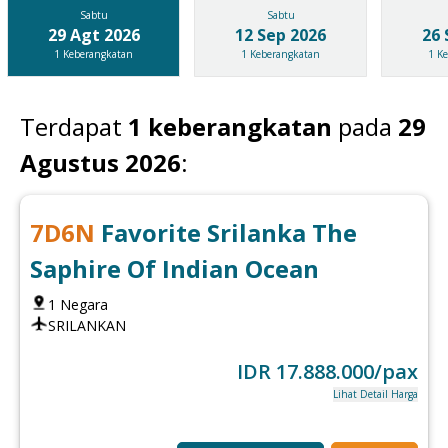
Sabtu
Sabtu
29 Agt 2026
12 Sep 2026
26 
1
Keberangkatan
1
Keberangkatan
1
Ke
Terdapat
1
keberangkatan
pada
29
Agustus 2026
:
7
D
6
N
Favorite Srilanka The
Saphire Of Indian Ocean
1
Negara
SRILANKAN
IDR
17.888.000
/pax
Lihat Detail Harga