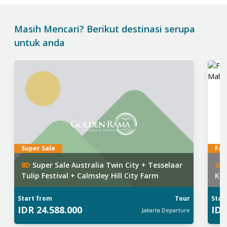
Masih Mencari? Berikut destinasi serupa
untuk anda
Super Sale
Fav
8
D
Super Sale Australia Twin City + Tesselaar
8
D
Tulip Festival + Calmsley Hill City Farm
Kas
Start from
Tour
Star
IDR
24.588.000
ID
Jakarta
Departure