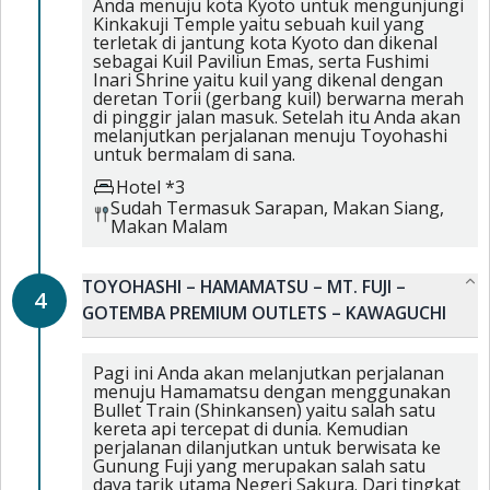
Anda menuju kota Kyoto untuk mengunjungi
Kinkakuji Temple yaitu sebuah kuil yang
terletak di jantung kota Kyoto dan dikenal
sebagai Kuil Paviliun Emas, serta Fushimi
Inari Shrine yaitu kuil yang dikenal dengan
deretan Torii (gerbang kuil) berwarna merah
di pinggir jalan masuk. Setelah itu Anda akan
melanjutkan perjalanan menuju Toyohashi
untuk bermalam di sana.
Hotel *3
Sudah Termasuk
Sarapan,
Makan Siang,
Makan Malam
TOYOHASHI – HAMAMATSU – MT. FUJI –
4
GOTEMBA PREMIUM OUTLETS – KAWAGUCHI
Pagi ini Anda akan melanjutkan perjalanan
menuju Hamamatsu dengan menggunakan
Bullet Train (Shinkansen) yaitu salah satu
kereta api tercepat di dunia. Kemudian
perjalanan dilanjutkan untuk berwisata ke
Gunung Fuji yang merupakan salah satu
daya tarik utama Negeri Sakura. Dari tingkat