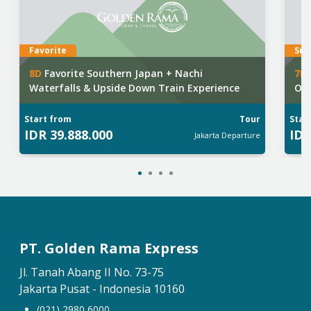
Favorite
Sup
8
D
Favorite Southern Japan + Nachi
7
D
Waterfalls & Upside Down Train Experience
Off
Start from
Tour
Star
IDR
39.888.000
ID
Jakarta
Departure
PT. Golden Rama Express
Jl. Tanah Abang II No. 73-75
Jakarta Pusat - Indonesia 10160
(021) 2980 6000