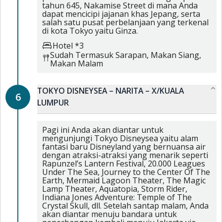
tahun 645, Nakamise Street di mana Anda
dapat mencicipi jajanan khas Jepang, serta
salah satu pusat perbelanjaan yang terkenal
di kota Tokyo yaitu Ginza.
Hotel *3
Sudah Termasuk
Sarapan,
Makan Siang,
Makan Malam
TOKYO DISNEYSEA – NARITA – X/KUALA
6
LUMPUR
Pagi ini Anda akan diantar untuk
mengunjungi Tokyo Disneysea yaitu alam
fantasi baru Disneyland yang bernuansa air
dengan atraksi-atraksi yang menarik seperti
Rapunzel’s Lantern Festival, 20.000 Leagues
Under The Sea, Journey to the Center Of The
Earth, Mermaid Lagoon Theater, The Magic
Lamp Theater, Aquatopia, Storm Rider,
Indiana Jones Adventure: Temple of The
Crystal Skull, dll. Setelah santap malam, Anda
akan diantar menuju bandara untuk