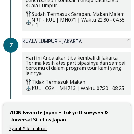
penerbangan kembali menuju Jakarta via
Kuala Lumpur.
Sudah Termasuk
Sarapan,
Makan Malam
NRT
-
KUL
|
MH071
| Waktu
22:30
-
04:55
+ 1
KUALA LUMPUR – JAKARTA
7
Hari ini Anda akan tiba kembali di Jakarta.
Terima kasih atas partisipasinya dan sampai
bertemu di dalam program tour kami yang
lainnya.
Tidak Termasuk Makan
KUL
-
CGK
|
MH713
| Waktu
07:20
-
08:25
7
D
4
N
Favorite Japan + Tokyo Disneysea &
Universal Studios Japan
Syarat & ketentuan