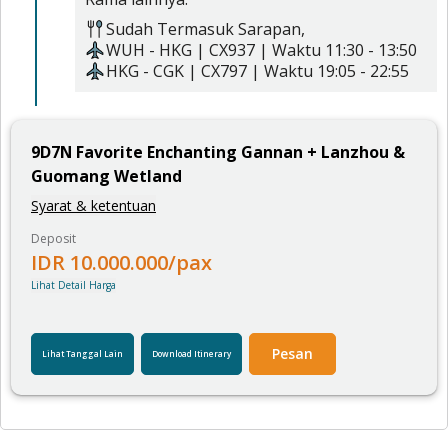
Sudah Termasuk
Sarapan,
WUH
-
HKG
|
CX937
| Waktu
11:30
-
13:50
HKG
-
CGK
|
CX797
| Waktu
19:05
-
22:55
9
D
7
N
Favorite Enchanting Gannan + Lanzhou &
Guomang Wetland
Syarat & ketentuan
Deposit
IDR
10.000.000
/pax
Lihat Detail Harga
Pesan
Lihat Tanggal Lain
Download Itinerary