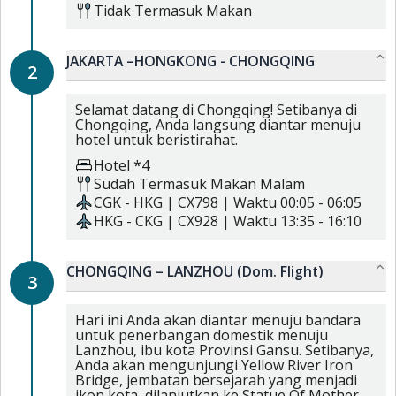
Tidak Termasuk Makan
JAKARTA –HONGKONG - CHONGQING
2
Selamat datang di Chongqing! Setibanya di
Chongqing, Anda langsung diantar menuju
hotel untuk beristirahat.
Hotel *4
Sudah Termasuk
Makan Malam
CGK
-
HKG
|
CX798
| Waktu
00:05
-
06:05
HKG
-
CKG
|
CX928
| Waktu
13:35
-
16:10
CHONGQING – LANZHOU (Dom. Flight)
3
Hari ini Anda akan diantar menuju bandara
untuk penerbangan domestik menuju
Lanzhou, ibu kota Provinsi Gansu. Setibanya,
Anda akan mengunjungi Yellow River Iron
Bridge, jembatan bersejarah yang menjadi
ikon kota, dilanjutkan ke Statue Of Mother