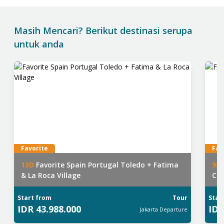
Masih Mencari? Berikut destinasi serupa
untuk anda
Favorite
Fav
13
D
Favorite Spain Portugal Toledo + Fatima
9
D
& La Roca Village
Clu
Start from
Tour
Star
IDR
43.988.000
ID
Jakarta
Departure