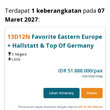
Terdapat
1
keberangkatan
pada
07
Maret 2027
:
13
D
12
N
Favorite Eastern Europe
+ Hallstatt & Top Of Germany
5
Negara
LION
IDR
51.888.000
/pax
Lihat Detail Harga
Lihat Itinerary
Pesan
Pemesanan dapat dilakukan dengan deposit
IDR
25.000.000
/pax