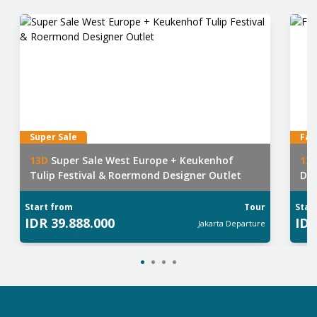
Super Sale
Fav
13
D
Super Sale West Europe + Keukenhof
13
Tulip Festival & Roermond Designer Outlet
Dol
Start from
Tour
Star
IDR
39.888.000
ID
Jakarta
Departure