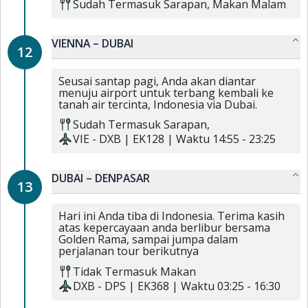
Sudah Termasuk
Sarapan,
Makan Malam
VIENNA – DUBAI
12
Seusai santap pagi, Anda akan diantar
menuju airport untuk terbang kembali ke
tanah air tercinta, Indonesia via Dubai.
Sudah Termasuk
Sarapan,
VIE
-
DXB
|
EK128
| Waktu
14:55
-
23:25
DUBAI – DENPASAR
13
Hari ini Anda tiba di Indonesia. Terima kasih
atas kepercayaan anda berlibur bersama
Golden Rama, sampai jumpa dalam
perjalanan tour berikutnya
Tidak Termasuk Makan
DXB
-
DPS
|
EK368
| Waktu
03:25
-
16:30