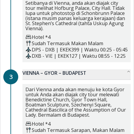
Setibanya di Vienna, anda akan diajak city
tour melihat Hofburg Palace, City Hall. Tidak
lupa untuk photostop di Schonbrunn Palace
(istana musim panas keluarga kerajaan) dan
St. Stephen’s Cathedral (tahta Uskup Agung
Vienna).
Hotel *4
Sudah Termasuk
Makan Malam
DPS
-
DXB
|
EKEK399
| Waktu
00:25
-
05:45
DXB
-
VIE
|
EKEK127
| Waktu
08:55
-
12:25
VIENNA – GYOR – BUDAPEST
3
Dari Vienna anda akan menuju ke kota Gyor
untuk Anda akan diajak city tour melewati
Benedictine Church, Gyor Town Hall,
Boatman Sculpture, Szechenyi Square,
Cathedral Bascilica of the Assumption of Our
Lady. Bermalam di Budapest.
Hotel *4
Sudah Termasuk
Sarapan,
Makan Malam