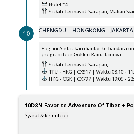
Hotel *4
Sudah Termasuk
Sarapan,
Makan Sia
CHENGDU – HONGKONG - JAKARTA
10
Pagi ini Anda akan diantar ke bandara u
program tour Golden Rama lainnya.
Sudah Termasuk
Sarapan,
TFU
-
HKG
|
CX917
| Waktu
08:10
-
11
HKG
-
CGK
|
CX797
| Waktu
19:05
-
22
10
D
8
N
Favorite Adventure Of Tibet + P
Syarat & ketentuan