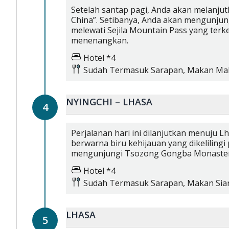
Setelah santap pagi, Anda akan melanjut
China”. Setibanya, Anda akan mengunju
melewati Sejila Mountain Pass yang ter
menenangkan.
Hotel *4
Sudah Termasuk
Sarapan,
Makan Ma
NYINGCHI – LHASA
4
Perjalanan hari ini dilanjutkan menuju 
berwarna biru kehijauan yang dikelilingi
mengunjungi Tsozong Gongba Monastery ya
Hotel *4
Sudah Termasuk
Sarapan,
Makan Sia
LHASA
5