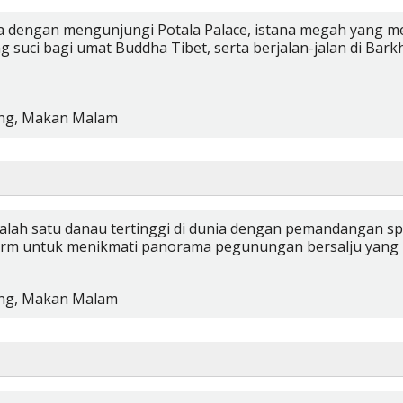
sa dengan mengunjungi Potala Palace, istana megah yang m
ng suci bagi umat Buddha Tibet, serta berjalan-jalan di Bar
ng,
Makan Malam
lah satu danau tertinggi di dunia dengan pemandangan spe
orm untuk menikmati panorama pegunungan bersalju yang 
ng,
Makan Malam