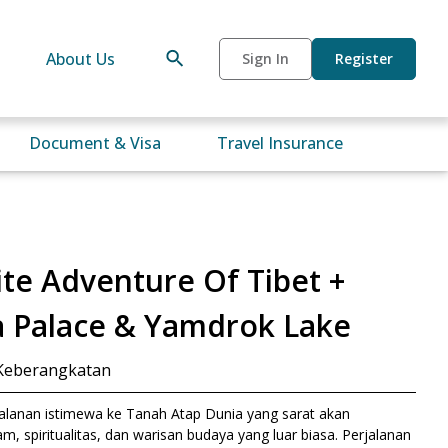
About Us
Sign In
Register
Document & Visa
Travel Insurance
ite Adventure Of Tibet +
a Palace & Yamdrok Lake
Keberangkatan
alanan istimewa ke Tanah Atap Dunia yang sarat akan
m, spiritualitas, dan warisan budaya yang luar biasa. Perjalanan