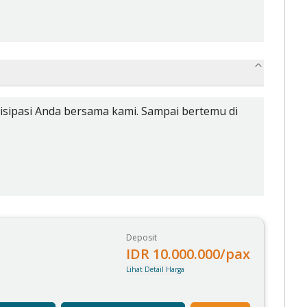
tisipasi Anda bersama kami. Sampai bertemu di
Deposit
IDR
10.000.000
/pax
Lihat Detail Harga