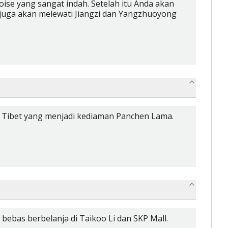
ise yang sangat indah. Setelah itu Anda akan
juga akan melewati Jiangzi dan Yangzhuoyong
i Tibet yang menjadi kediaman Panchen Lama.
ebas berbelanja di Taikoo Li dan SKP Mall.