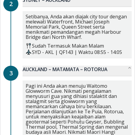
2
Setibanya, Anda akan diajak city tour dengan
melewati Waterfront, Michael Joseph
Memorial Park, Queen Street serta
menikmati pemandangan megah Harbour
Bridge dari North Wharf.
Sudah Termasuk
Makan Malam
SYD
-
AKL
|
QF143
| Waktu
08:55
-
14:05
AUCKLAND – MATAMATA – ROTORUA
3
Pagi ini Anda akan menuju Waitomo
Glowworm Cave. Nikmati pengalaman
menyusuri gua yang dihiasi stalaktit dan
stalagmit serta glowworm yang
memancarkan cahaya biru berkilauan.
Perjalanan dilanjutkan ke Te Puia, Rotorua,
untuk menyaksikan keajaiban alam
geotermal seperti Pohutu Geyser, Bubbling
Thermal pool, Thermal Spring dan mengenal
budaya asli Maori. Nikmati Maori Hangi