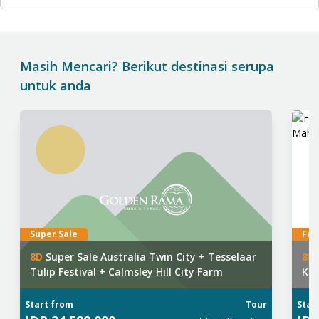
Masih Mencari? Berikut destinasi serupa
untuk anda
Super Sale
Fav
8
D
Super Sale Australia Twin City + Tesselaar
8
D
Tulip Festival + Calmsley Hill City Farm
Kas
Start from
Tour
Star