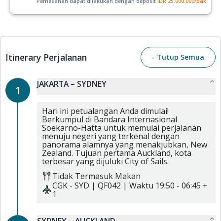
Pemesanan dapat dilakukan dengan deposit
IDR
25.000.000
/pax
Itinerary Perjalanan
- Tutup Semua
JAKARTA – SYDNEY
1
Hari ini petualangan Anda dimulai!
Berkumpul di Bandara Internasional
Soekarno-Hatta untuk memulai perjalanan
menuju negeri yang terkenal dengan
panorama alamnya yang menakjubkan, New
Zealand. Tujuan pertama Auckland, kota
terbesar yang dijuluki City of Sails.
Tidak Termasuk Makan
CGK
-
SYD
|
QF042
| Waktu
19:50
-
06:45 +
1
SYDNEY – AUCKLAND