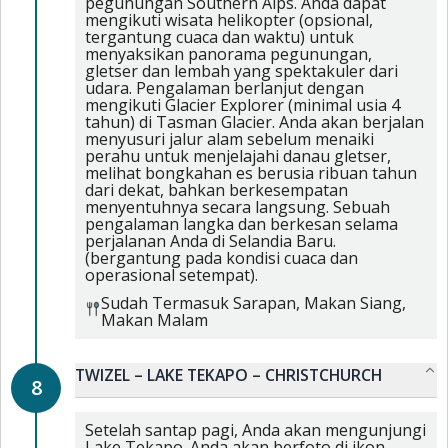
pegunungan Southern Alps. Anda dapat
mengikuti wisata helikopter (opsional,
tergantung cuaca dan waktu) untuk
menyaksikan panorama pegunungan,
gletser dan lembah yang spektakuler dari
udara. Pengalaman berlanjut dengan
mengikuti Glacier Explorer (minimal usia 4
tahun) di Tasman Glacier. Anda akan berjalan
menyusuri jalur alam sebelum menaiki
perahu untuk menjelajahi danau gletser,
melihat bongkahan es berusia ribuan tahun
dari dekat, bahkan berkesempatan
menyentuhnya secara langsung. Sebuah
pengalaman langka dan berkesan selama
perjalanan Anda di Selandia Baru.
(bergantung pada kondisi cuaca dan
operasional setempat).
Sudah Termasuk
Sarapan,
Makan Siang,
Makan Malam
TWIZEL – LAKE TEKAPO – CHRISTCHURCH
8
Setelah santap pagi, Anda akan mengunjungi
Lake Tekapo. Anda akan berfoto di ikon