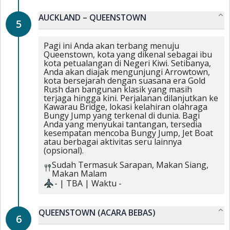
AUCKLAND – QUEENSTOWN
5
Pagi ini Anda akan terbang menuju
Queenstown, kota yang dikenal sebagai ibu
kota petualangan di Negeri Kiwi. Setibanya,
Anda akan diajak mengunjungi Arrowtown,
kota bersejarah dengan suasana era Gold
Rush dan bangunan klasik yang masih
terjaga hingga kini. Perjalanan dilanjutkan ke
Kawarau Bridge, lokasi kelahiran olahraga
Bungy Jump yang terkenal di dunia. Bagi
Anda yang menyukai tantangan, tersedia
kesempatan mencoba Bungy Jump, Jet Boat
atau berbagai aktivitas seru lainnya
(opsional).
Sudah Termasuk
Sarapan,
Makan Siang,
Makan Malam
-
|
TBA
| Waktu
-
QUEENSTOWN (ACARA BEBAS)
6