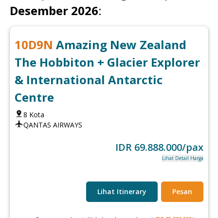
Desember 2026
:
10
D
9
N
Amazing New Zealand
The Hobbiton + Glacier Explorer
& International Antarctic
Centre
8
Kota
QANTAS AIRWAYS
IDR
69.888.000
/pax
Lihat Detail Harga
Lihat Itinerary
Pesan