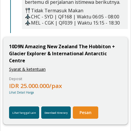
bertemu di perjalanan istimewa berikutnya.
Tidak Termasuk Makan
CHC
-
SYD
|
QF168
| Waktu
06:05
-
08:00
MEL
-
CGK
|
QF039
| Waktu
15:15
-
18:30
10
D
9
N
Amazing New Zealand The Hobbiton +
Glacier Explorer & International Antarctic
Centre
Syarat & ketentuan
Deposit
IDR
25.000.000
/pax
Lihat Detail Harga
Pesan
Lihat Tanggal Lain
Download Itinerary