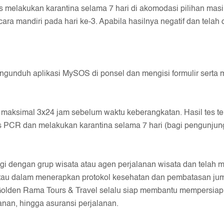
 melakukan karantina selama 7 hari di akomodasi pilihan masi
a mandiri pada hari ke-3. Apabila hasilnya negatif dan telah 
engunduh aplikasi MySOS di ponsel dan mengisi formulir serta 
 maksimal 3x24 jam sebelum waktu keberangkatan. Hasil tes te
s PCR dan melakukan karantina selama 7 hari (bagi pengunjung
 dengan grup wisata atau agen perjalanan wisata dan telah memi
tau dalam menerapkan protokol kesehatan dan pembatasan juml
 Golden Rama Tours & Travel selalu siap membantu mempersiapk
alanan, hingga asuransi perjalanan.