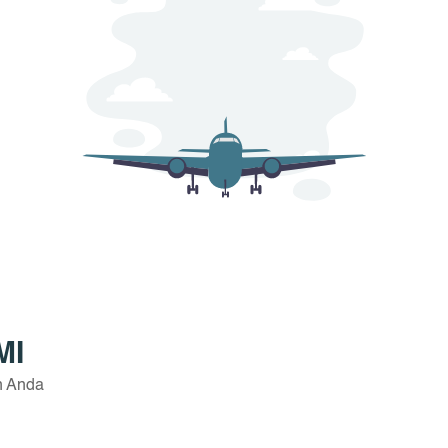
MI
n Anda