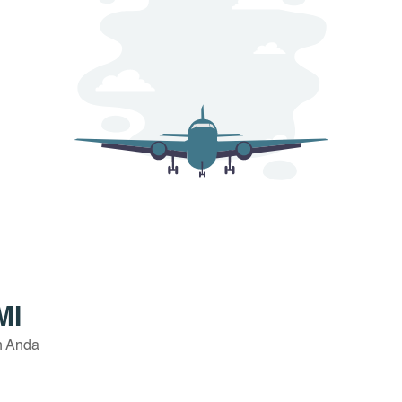
MI
n Anda