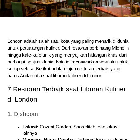
London adalah salah satu kota yang paling menarik di dunia 
untuk petualangan kuliner. Dari restoran berbintang Michelin 
hingga kafe-kafe unik yang menyajikan hidangan khas dari 
berbagai penjuru dunia, kota ini menawarkan sesuatu untuk 
setiap selera. Berikut adalah tujuh restoran terbaik yang 
harus Anda coba saat liburan kuliner di London
7 Restoran Terbaik saat Liburan Kuliner 
di London
1. Dishoom
Lokasi:
 Covent Garden, Shoreditch, dan lokasi 
lainnya
Mengapa Harus Dicoba:
 Dishoom terkenal dengan 