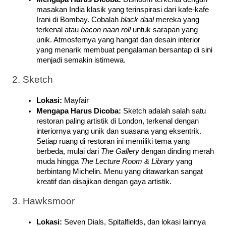
masakan India klasik yang terinspirasi dari kafe-kafe 
Irani di Bombay. Cobalah 
black daal
 mereka yang 
terkenal atau 
bacon naan roll
 untuk sarapan yang 
unik. Atmosfernya yang hangat dan desain interior 
yang menarik membuat pengalaman bersantap di sini 
menjadi semakin istimewa.
2. Sketch
Lokasi:
 Mayfair
Mengapa Harus Dicoba:
 Sketch adalah salah satu 
restoran paling artistik di London, terkenal dengan 
interiornya yang unik dan suasana yang eksentrik. 
Setiap ruang di restoran ini memiliki tema yang 
berbeda, mulai dari 
The Gallery
 dengan dinding merah 
muda hingga 
The Lecture Room & Library
 yang 
berbintang Michelin. Menu yang ditawarkan sangat 
kreatif dan disajikan dengan gaya artistik.
3. Hawksmoor
Lokasi:
 Seven Dials, Spitalfields, dan lokasi lainnya