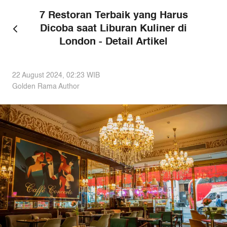
7 Restoran Terbaik yang Harus
Dicoba saat Liburan Kuliner di
London - Detail Artikel
22 August 2024, 02:23
WIB
Golden Rama Author